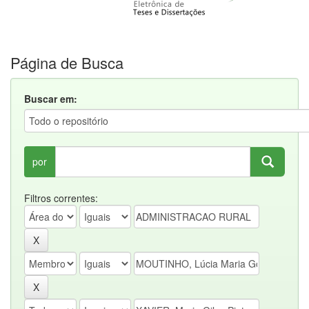
Página de Busca
Buscar em:
por
Filtros correntes: