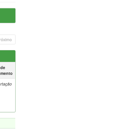
róximo
 de
umento
ertação