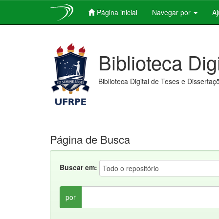
Página inicial
Navegar por
A
Skip
navigation
Biblioteca Dig
Biblioteca Digital de Teses e Dissertaç
Página de Busca
Buscar em:
por