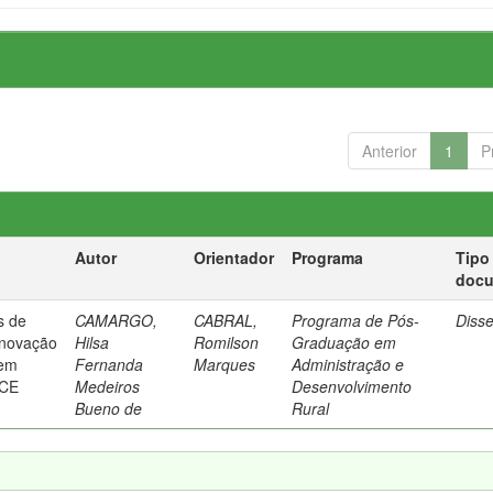
Anterior
1
P
Autor
Orientador
Programa
Tipo
doc
s de
CAMARGO,
CABRAL,
Programa de Pós-
Diss
inovação
Hilsa
Romilson
Graduação em
 em
Fernanda
Marques
Administração e
 CE
Medeiros
Desenvolvimento
Bueno de
Rural