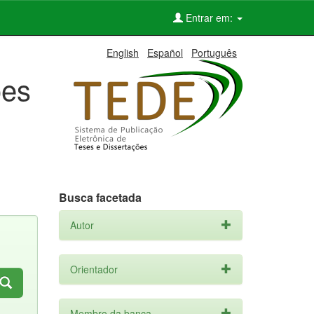
Entrar em:
English
Español
Português
ões
Busca facetada
Autor
Orientador
Membro da banca