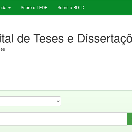
juda
Sobre o TEDE
Sobre a BDTD
ital de Teses e Dissertaç
ões