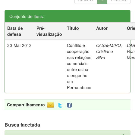
Conjunto de itens:
Data de
Pré-
Título
Autor
Ori
defesa
visualização
20-Mai-2013
Conflito e
CASSEMIRO,
CAB
cooperação
Cristiano
Rom
nas relações
Silva
Mar
comerciais
entre usina
e engenho
em
Pernambuco
Compartilhamento
Busca facetada