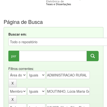
Página de Busca
Buscar em:
por
Filtros correntes: