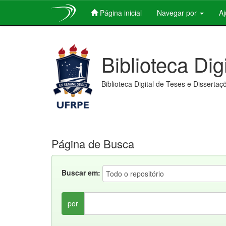
Página inicial
Navegar por
A
Skip
navigation
Biblioteca Dig
Biblioteca Digital de Teses e Dissertaç
Página de Busca
Buscar em:
por