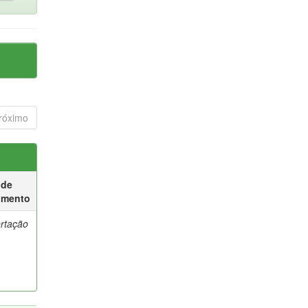
róximo
 de
umento
ertação