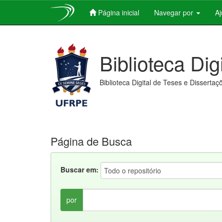
Página inicial
Navegar por
A
Skip
navigation
Biblioteca Dig
Biblioteca Digital de Teses e Dissertaç
Página de Busca
Buscar em:
por