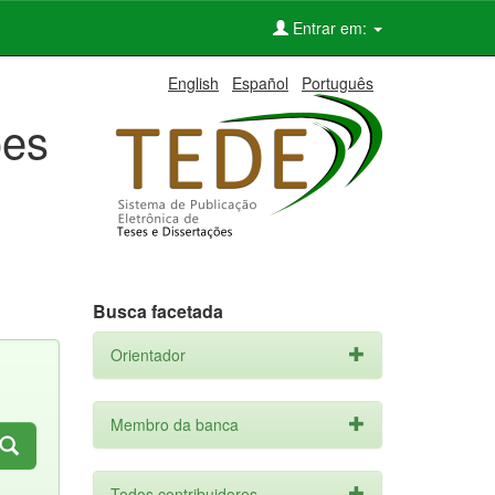
Entrar em:
English
Español
Português
ões
Busca facetada
Orientador
Membro da banca
Todos contribuidores