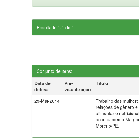
Resultado 1-1 de 1.
Conjunto de itens:
Data de
Pré-
Título
defesa
visualização
23-Mai-2014
Trabalho das mulheres
relações de gênero e
alimentar e nutriciona
acampamento Margari
Moreno/PE.