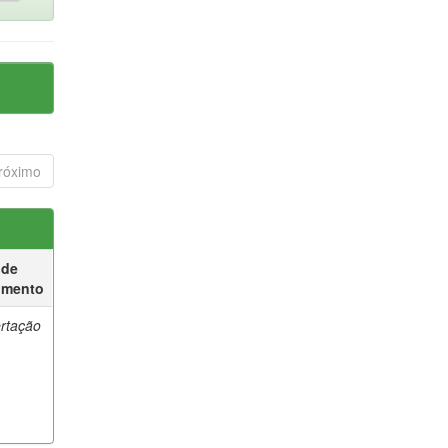
róximo
 de
umento
ertação