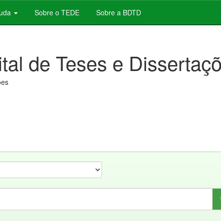
juda
Sobre o TEDE
Sobre a BDTD
ital de Teses e Dissertaç
ões