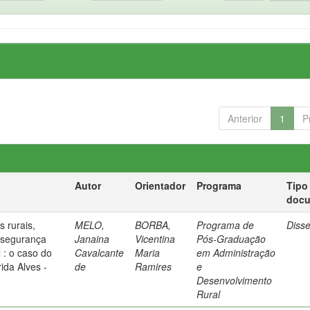
Anterior
1
P
Autor
Orientador
Programa
Tipo
doc
 rurais,
MELO,
BORBA,
Programa de
Diss
 segurança
Janaina
Vicentina
Pós-Graduação
l : o caso do
Cavalcante
Maria
em Administração
da Alves -
de
Ramires
e
Desenvolvimento
Rural