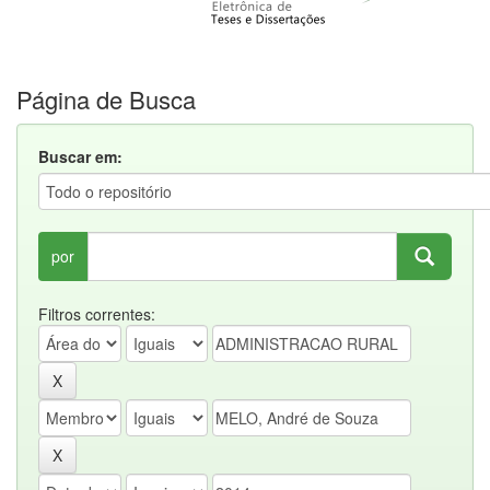
Página de Busca
Buscar em:
por
Filtros correntes: