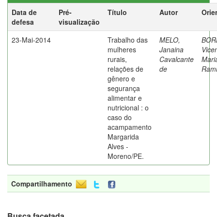
Data de
Pré-
Título
Autor
Orie
defesa
visualização
23-Mai-2014
Trabalho das
MELO,
BOR
mulheres
Janaina
Vice
rurais,
Cavalcante
Mari
relações de
de
Rami
gênero e
segurança
alimentar e
nutricional : o
caso do
acampamento
Margarida
Alves -
Moreno/PE.
Compartilhamento
Busca facetada