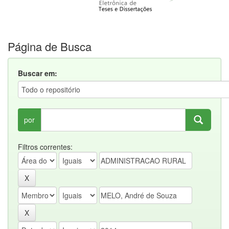
Página de Busca
Buscar em:
por
Filtros correntes: