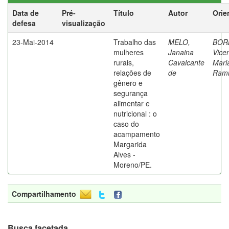
Data de
Pré-
Título
Autor
Orie
defesa
visualização
23-Mai-2014
Trabalho das
MELO,
BOR
mulheres
Janaina
Vice
rurais,
Cavalcante
Mari
relações de
de
Rami
gênero e
segurança
alimentar e
nutricional : o
caso do
acampamento
Margarida
Alves -
Moreno/PE.
Compartilhamento
Busca facetada