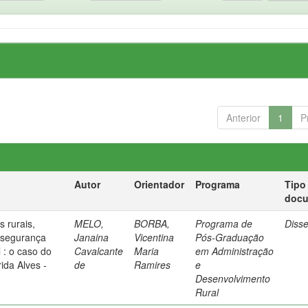
Anterior
1
P
Autor
Orientador
Programa
Tipo
doc
 rurais,
MELO,
BORBA,
Programa de
Diss
 segurança
Janaina
Vicentina
Pós-Graduação
l : o caso do
Cavalcante
Maria
em Administração
da Alves -
de
Ramires
e
Desenvolvimento
Rural