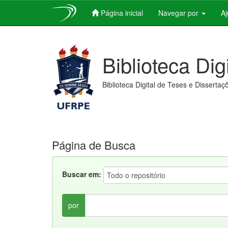
Página inicial
Navegar por
A
Skip
navigation
Biblioteca Dig
Biblioteca Digital de Teses e Dissertaç
Página de Busca
Buscar em:
por