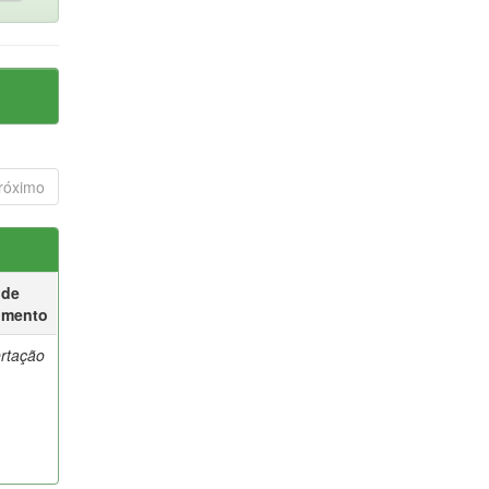
róximo
 de
umento
ertação