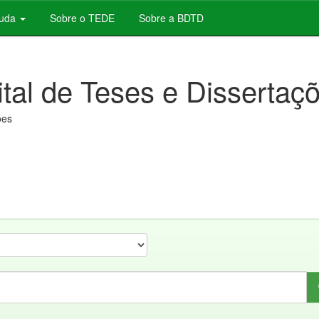
juda
Sobre o TEDE
Sobre a BDTD
ital de Teses e Dissertaç
ões