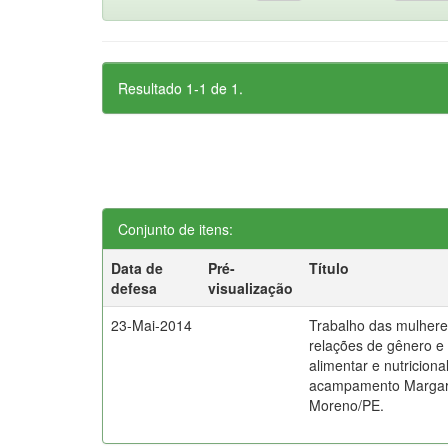
Resultado 1-1 de 1.
Conjunto de itens:
Data de
Pré-
Título
defesa
visualização
23-Mai-2014
Trabalho das mulheres
relações de gênero e
alimentar e nutriciona
acampamento Margari
Moreno/PE.