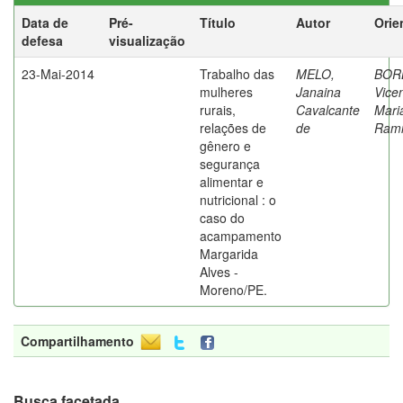
Data de
Pré-
Título
Autor
Orie
defesa
visualização
23-Mai-2014
Trabalho das
MELO,
BOR
mulheres
Janaina
Vice
rurais,
Cavalcante
Mari
relações de
de
Rami
gênero e
segurança
alimentar e
nutricional : o
caso do
acampamento
Margarida
Alves -
Moreno/PE.
Compartilhamento
Busca facetada