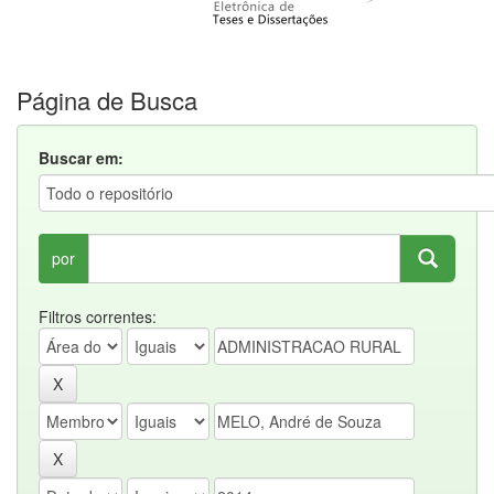
Página de Busca
Buscar em:
por
Filtros correntes: