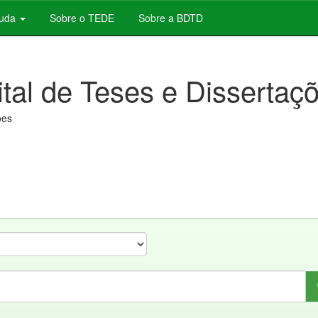
juda
Sobre o TEDE
Sobre a BDTD
ital de Teses e Dissertaç
ões