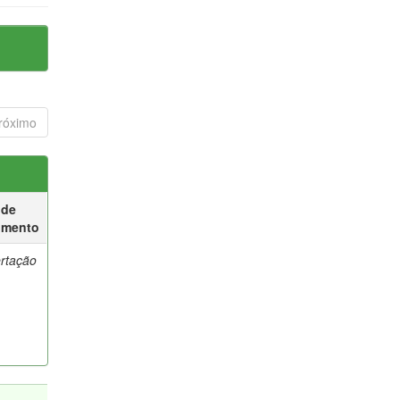
róximo
 de
umento
ertação