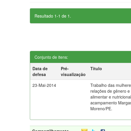
Resultado 1-1 de 1.
Conjunto de itens:
Data de
Pré-
Título
defesa
visualização
23-Mai-2014
Trabalho das mulheres
relações de gênero e
alimentar e nutriciona
acampamento Margari
Moreno/PE.