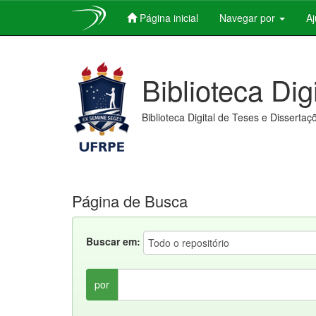
Página inicial
Navegar por
A
Skip
navigation
Biblioteca Dig
Biblioteca Digital de Teses e Dissertaç
Página de Busca
Buscar em:
por