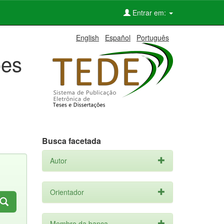
Entrar em:
English
Español
Português
ões
Busca facetada
Autor
Orientador
Membro da banca