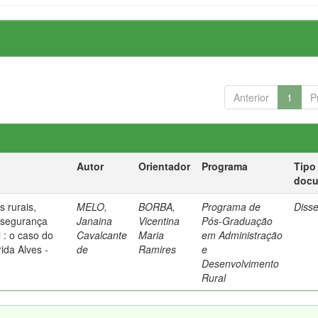
Anterior
1
P
Autor
Orientador
Programa
Tipo
doc
 rurais,
MELO,
BORBA,
Programa de
Diss
 segurança
Janaina
Vicentina
Pós-Graduação
l : o caso do
Cavalcante
Maria
em Administração
da Alves -
de
Ramires
e
Desenvolvimento
Rural