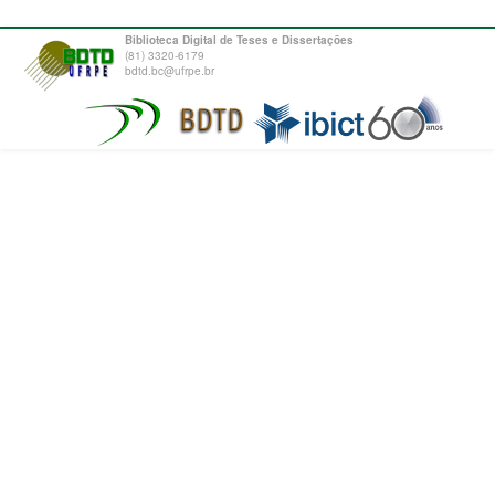
Biblioteca Digital de Teses e Dissertações
(81) 3320-6179
bdtd.bc@ufrpe.br