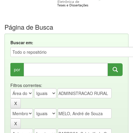
Página de Busca
Buscar em:
por
Filtros correntes: