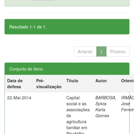
Resultado 1-1 de 1.
Anterior
1
Próximo
Conjunto de itens:
Data de
Pré-
Título
Autor
Orien
defesa
visualização
22-Mai-2014
Capital
BARBOSA,
IRMÃO
social e as
Sylvia
José
associações
Karla
Ferrei
de
Gomes
agricultura
familiar em
Paudalho,