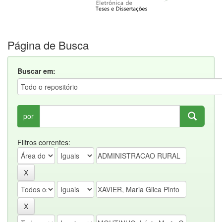
Página de Busca
Buscar em:
por
Filtros correntes: