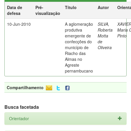
Data de
Pré-
Título
Autor
Orient
defesa
visualização
10-Jun-2010
A aglomeração
SILVA,
XAVIER
produtiva
Roberta
Maria G
emergente de
Motta
Pinto
confecções do
de
município de
Oliveira
Riacho das
Almas no
Agreste
pernambucano
Compartilhamento
Busca facetada
Orientador