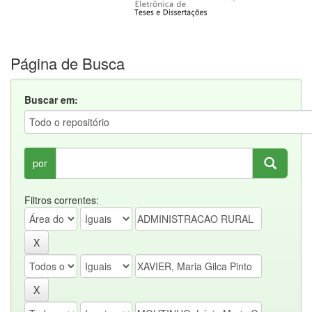
Página de Busca
Buscar em:
por
Filtros correntes: