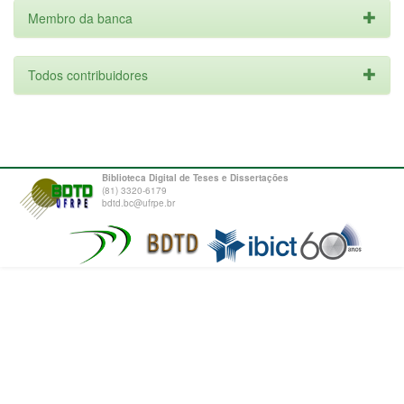
Membro da banca
Todos contribuidores
Biblioteca Digital de Teses e Dissertações
(81) 3320-6179
bdtd.bc@ufrpe.br