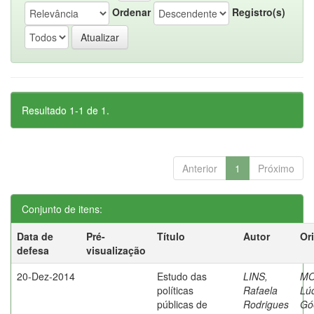
Ordenar
Registro(s)
Resultado 1-1 de 1.
Anterior
1
Próximo
Conjunto de itens:
Data de
Pré-
Título
Autor
Or
defesa
visualização
20-Dez-2014
Estudo das
LINS,
MO
políticas
Rafaela
Lú
públicas de
Rodrigues
Gó