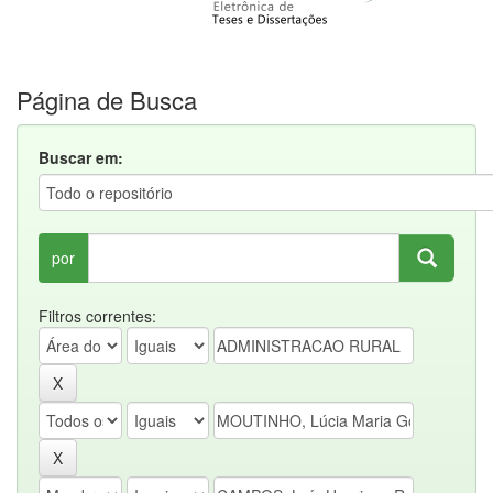
Página de Busca
Buscar em:
por
Filtros correntes: