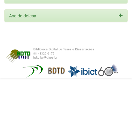
Ano de defesa
Biblioteca Digital de Teses e Dissertações
(81) 3320-6179
bdtd.bc@ufrpe.br