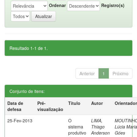
Ordenar
Registro(s)
Resultado 1-1 de 1.
Anterior
1
Próximo
Conjunto de itens:
Data de
Pré-
Título
Autor
Orientador
defesa
visualização
25-Fev-2013
O
LIMA,
MOUTINHO
sistema
Thiago
Lúcia Mari
produtivo
Anderson
Góes