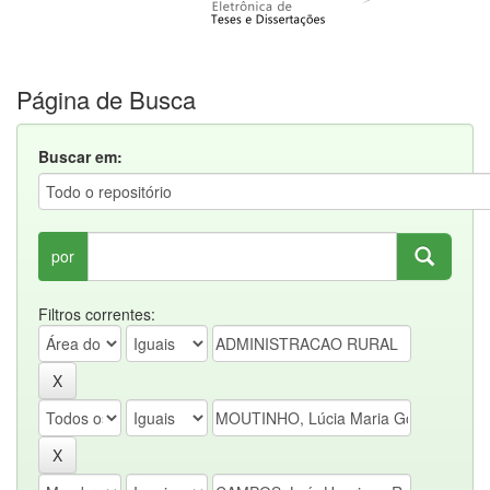
Página de Busca
Buscar em:
por
Filtros correntes: