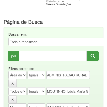
Página de Busca
Buscar em:
por
Filtros correntes: