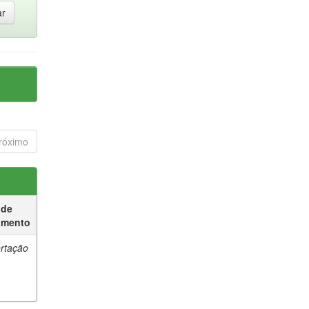
róximo
 de
umento
ertação