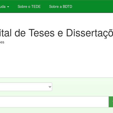
juda
Sobre o TEDE
Sobre a BDTD
ital de Teses e Dissertaç
ões