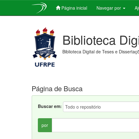
Página inicial
Navegar por
A
Skip
navigation
Biblioteca Dig
Biblioteca Digital de Teses e Dissertaç
Página de Busca
Buscar em:
por