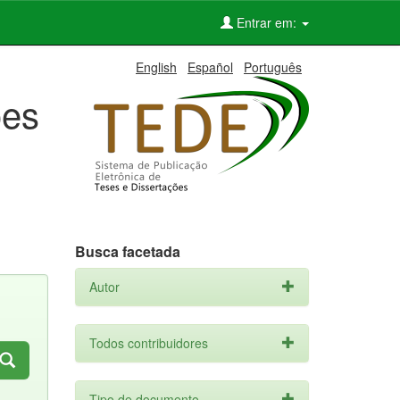
Entrar em:
English
Español
Português
ões
Busca facetada
Autor
Todos contribuidores
Tipo de documento