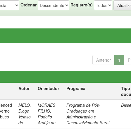
Ordenar
Registro(s)
Anterior
1
P
Autor
Orientador
Programa
Tipo
doc
lenced
MELO,
MORAES
Programa de Pós-
Diss
verno
Diogo
FILHO,
Graduação em
mbuco
Veloso
Rodolfo
Administração e
de
Araújo de
Desenvolvimento Rural