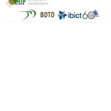
(81) 3320-6179
bdtd.bc@ufrpe.br