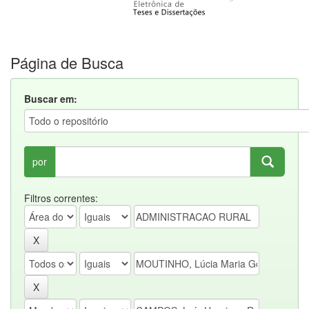
Página de Busca
Buscar em:
por
Filtros correntes: