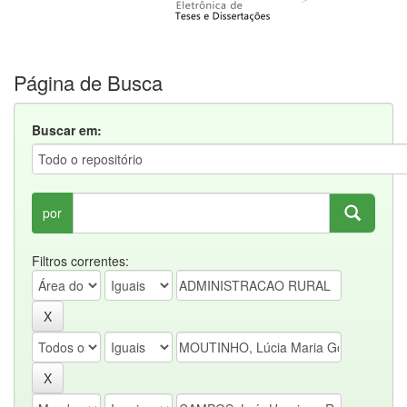
Página de Busca
Buscar em:
por
Filtros correntes: