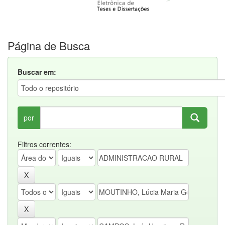
Página de Busca
Buscar em:
por
Filtros correntes: