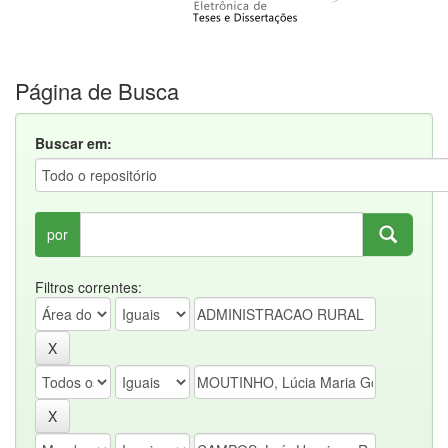
Página de Busca
Buscar em:
por
Filtros correntes: