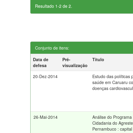
Resultado 1-2 de 2.
Conjunto de itens:
Data de
Pré-
Título
defesa
visualização
20-Dez-2014
Estudo das políticas 
saúde em Caruaru c
doenças cardiovascu
26-Mai-2014
Análise do Programa T
Cidadania do Agreste
Pernambuco : capital 