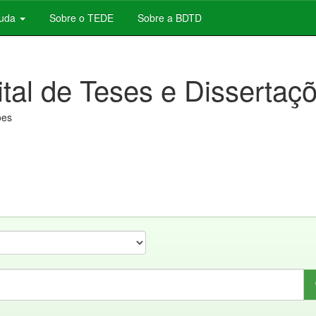
juda
Sobre o TEDE
Sobre a BDTD
ital de Teses e Dissertaç
ões