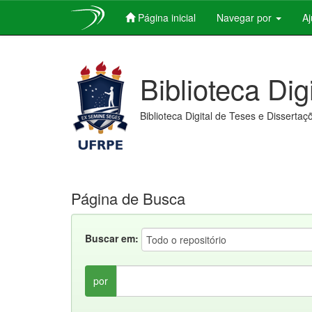
Página inicial
Navegar por
A
Skip
navigation
Biblioteca Dig
Biblioteca Digital de Teses e Dissertaç
Página de Busca
Buscar em:
por