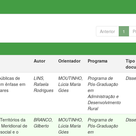
Anterior
1
P
Autor
Orientador
Programa
Tipo
doc
públicas de
LINS,
MOUTINHO,
Programa de
Diss
om ênfase em
Rafaela
Lúcia Maria
Pós-Graduação
lares
Rodrigues
Góes
em
Administração e
Desenvolvimento
Rural
erritórios da
BRANCO,
MOUTINHO,
Programa de
Diss
 Meridional de
Gilberto
Lúcia Maria
Pós-Graduação
social e o
Góes
em