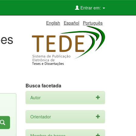
Entrar em:
English
Español
Português
ões
Busca facetada
Autor
Orientador
Membro da banca