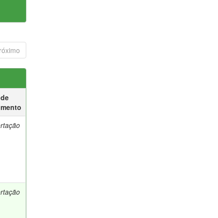
róximo
 de
umento
ertação
ertação