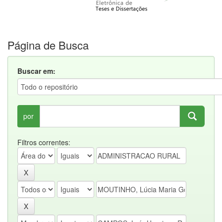
Página de Busca
Buscar em:
por
Filtros correntes: