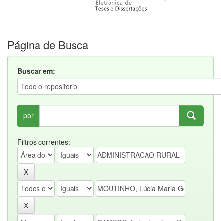
Página de Busca
Buscar em:
por
Filtros correntes: