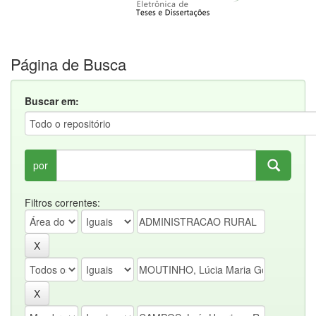
Página de Busca
Buscar em:
por
Filtros correntes: