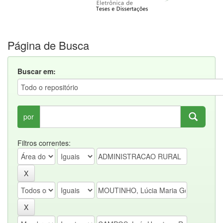
Página de Busca
Buscar em:
por
Filtros correntes: