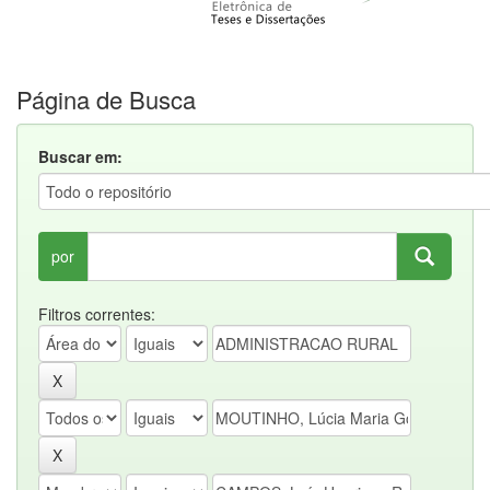
Página de Busca
Buscar em:
por
Filtros correntes: