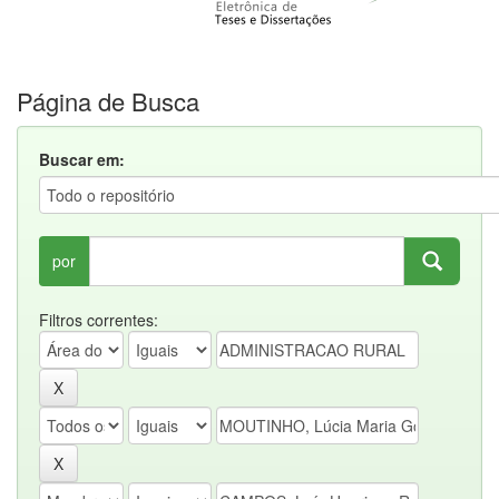
Página de Busca
Buscar em:
por
Filtros correntes: