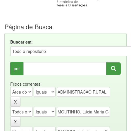
Página de Busca
Buscar em:
por
Filtros correntes: