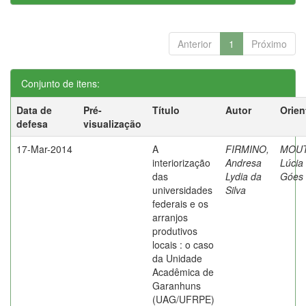
Anterior
1
Próximo
Conjunto de itens:
Data de
Pré-
Título
Autor
Orien
defesa
visualização
17-Mar-2014
A
FIRMINO,
MOUT
interiorização
Andresa
Lúcia
das
Lydia da
Góes
universidades
Silva
federais e os
arranjos
produtivos
locais : o caso
da Unidade
Acadêmica de
Garanhuns
(UAG/UFRPE)