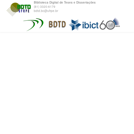
Biblioteca Digital de Teses e Dissertações
(81) 3320-6179
bdtd.bc@ufrpe.br