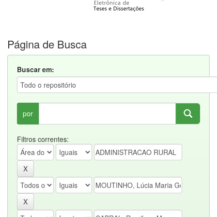
Página de Busca
Buscar em:
por
Filtros correntes: