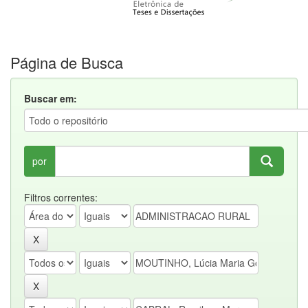
Página de Busca
Buscar em:
por
Filtros correntes: