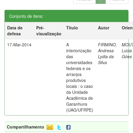
Conjunto de itens:
Data de
Pré-
Título
Autor
Orien
defesa
visualização
17-Mar-2014
A
FIRMINO,
MOUT
interiorização
Andresa
Lúcia
das
Lydia da
Góes
universidades
Silva
federais e os
arranjos
produtivos
locais : o caso
da Unidade
Acadêmica de
Garanhuns
(UAG/UFRPE)
Compartilhamento