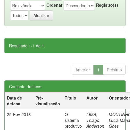
Ordenar
Registro(s)
Resultado 1-1 de 1.
Anterior
1
Próximo
Conjunto de itens:
Data de
Pré-
Título
Autor
Orientador
defesa
visualização
25-Fev-2013
O
LIMA,
MOUTINHO
sistema
Thiago
Lúcia Mari
produtivo
Anderson
Góes