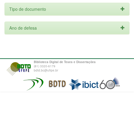
Tipo de documento
Ano de defesa
Biblioteca Digital de Teses e Dissertações
(81) 3320-6179
bdtd.bc@ufrpe.br