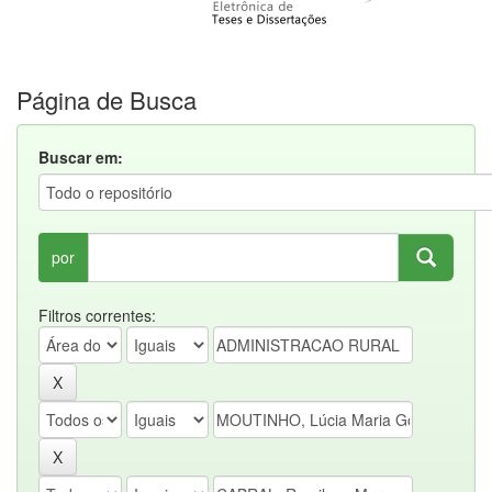
Página de Busca
Buscar em:
por
Filtros correntes: