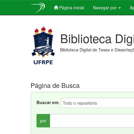
Página inicial
Navegar por
A
Skip
navigation
Biblioteca Dig
Biblioteca Digital de Teses e Dissertaç
Página de Busca
Buscar em:
por