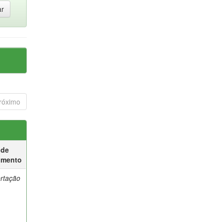
róximo
 de
umento
ertação