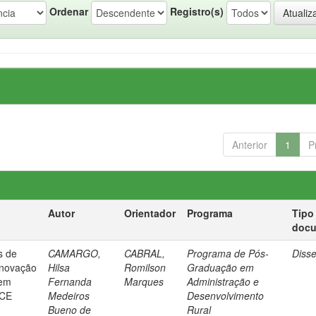
Ordenar
Registro(s)
Anterior
1
P
Autor
Orientador
Programa
Tipo
doc
s de
CAMARGO,
CABRAL,
Programa de Pós-
Diss
inovação
Hilsa
Romilson
Graduação em
 em
Fernanda
Marques
Administração e
 CE
Medeiros
Desenvolvimento
Bueno de
Rural