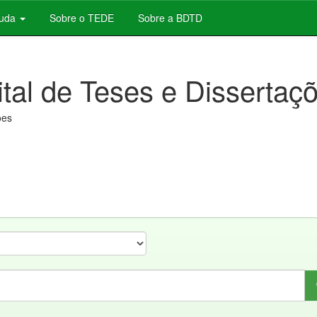
juda
Sobre o TEDE
Sobre a BDTD
ital de Teses e Dissertaç
ões