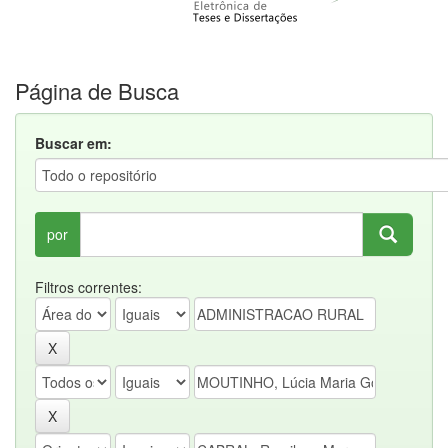
Página de Busca
Buscar em:
por
Filtros correntes: