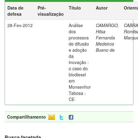
Data de
Pré-
Título
Autor
Orient
defesa
visualização
28-Fev-2012
Análise
CAMARGO,
CABRA
dos
Hilsa
Romils
processos
Fernanda
Marqu
de difusão
Medeiros
e adoção
Bueno de
da
inovação :
o caso do
biodiesel
em
Monsenhor
Tabosa -
CE
Compartilhamento
Busca facetada