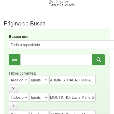
Página de Busca
Buscar em:
por
Filtros correntes: