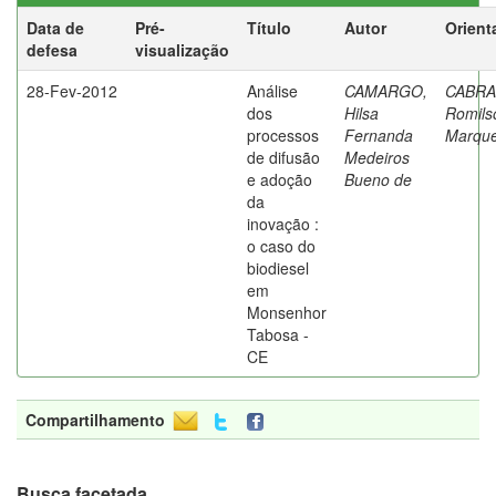
Data de
Pré-
Título
Autor
Orient
defesa
visualização
28-Fev-2012
Análise
CAMARGO,
CABRA
dos
Hilsa
Romils
processos
Fernanda
Marqu
de difusão
Medeiros
e adoção
Bueno de
da
inovação :
o caso do
biodiesel
em
Monsenhor
Tabosa -
CE
Compartilhamento
Busca facetada