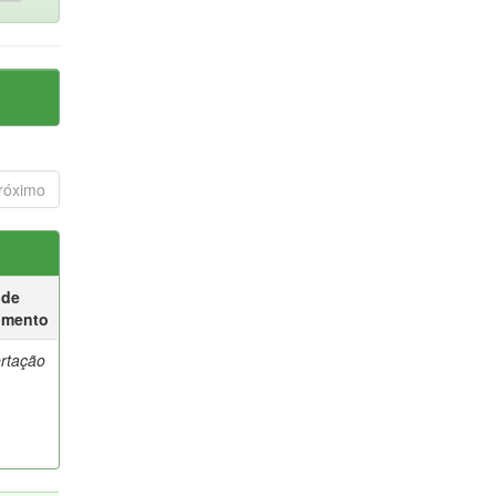
róximo
 de
umento
ertação