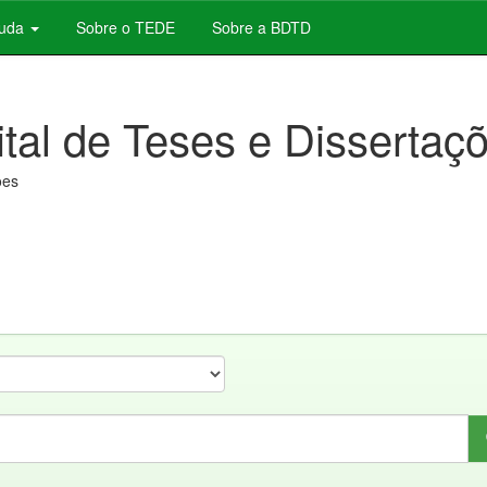
juda
Sobre o TEDE
Sobre a BDTD
ital de Teses e Dissertaç
ões