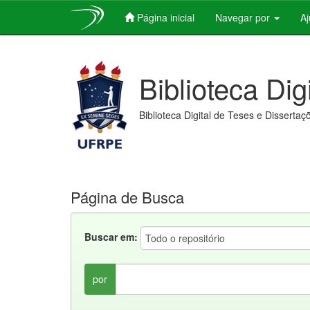
Página inicial
Navegar por
A
Skip
navigation
Biblioteca Dig
Biblioteca Digital de Teses e Dissertaç
Página de Busca
Buscar em:
por