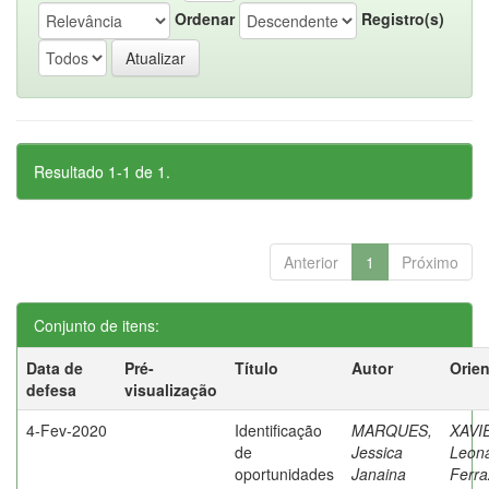
Ordenar
Registro(s)
Resultado 1-1 de 1.
Anterior
1
Próximo
Conjunto de itens:
Data de
Pré-
Título
Autor
Orie
defesa
visualização
4-Fev-2020
Identificação
MARQUES,
XAVI
de
Jessica
Leon
oportunidades
Janaina
Ferra