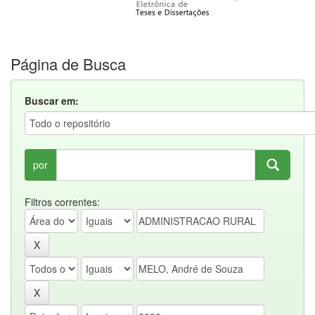
Página de Busca
Buscar em:
por
Filtros correntes: