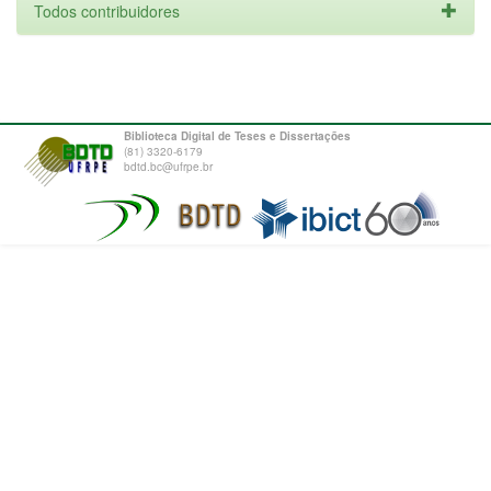
Todos contribuidores
Biblioteca Digital de Teses e Dissertações
(81) 3320-6179
bdtd.bc@ufrpe.br