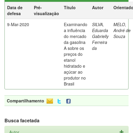
Data de
Pré-
Título
Autor
Orientado
defesa
visualização
9-Mar-2020
Examinando
SILVA,
MELO,
a influência
Eduarda
André de
do mercado
Gabrielly
Souza
da gasolina
Ferreira
A sobre os
da
preços do
etanol
hidratado e
açúcar ao
produtor no
Brasil
Compartilhamento
Busca facetada
Autor