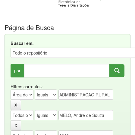
Página de Busca
Buscar em:
por
Filtros correntes: