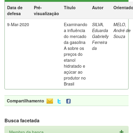
Data de
Pré-
Título
Autor
Orientado
defesa
visualização
9-Mar-2020
Examinando
SILVA,
MELO,
a influência
Eduarda
André de
do mercado
Gabrielly
Souza
da gasolina
Ferreira
A sobre os
da
preços do
etanol
hidratado e
açúcar ao
produtor no
Brasil
Compartilhamento
Busca facetada
Membro da banca