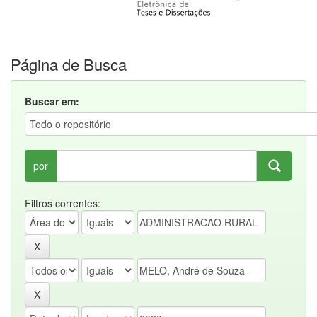
Página de Busca
Buscar em:
por
Filtros correntes: