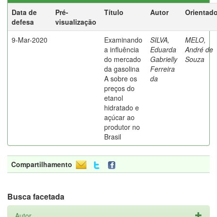
Data de
Pré-
Título
Autor
Orientado
defesa
visualização
9-Mar-2020
Examinando
SILVA,
MELO,
a influência
Eduarda
André de
do mercado
Gabrielly
Souza
da gasolina
Ferreira
A sobre os
da
preços do
etanol
hidratado e
açúcar ao
produtor no
Brasil
Compartilhamento
Busca facetada
Autor