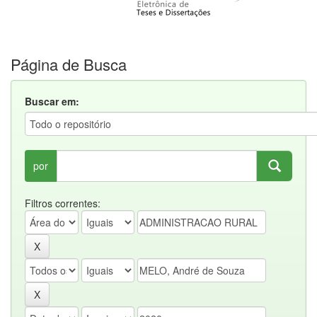
Página de Busca
Buscar em:
por
Filtros correntes: