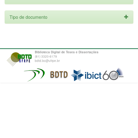
Tipo de documento
Biblioteca Digital de Teses e Dissertações
(81) 3320-6179
bdtd.bc@ufrpe.br