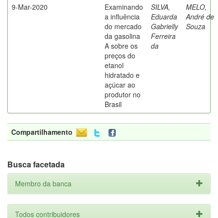
9-Mar-2020
Examinando
SILVA,
MELO,
a influência
Eduarda
André de
do mercado
Gabrielly
Souza
da gasolina
Ferreira
A sobre os
da
preços do
etanol
hidratado e
açúcar ao
produtor no
Brasil
Compartilhamento
Busca facetada
Membro da banca
Todos contribuidores