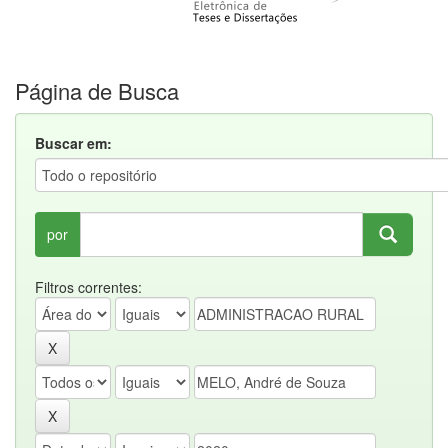
Página de Busca
Buscar em:
por
Filtros correntes: