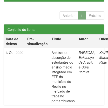
Anterior
1
Próximo
Conjunto de itens:
Data de
Pré-
Título
Autor
Orie
defesa
visualização
6-Out-2020
Análise da
BARBOSA,
XAVI
absorção de
Eukennya
Maria
estudantes do
de Araújo
Pinto
ensino médio
e Silva
integrado em
Pereira
ETE do
município de
Recife no
mercado de
trabalho
pernambucano