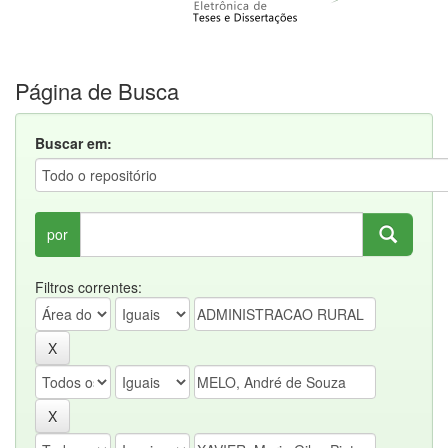
Página de Busca
Buscar em:
por
Filtros correntes: