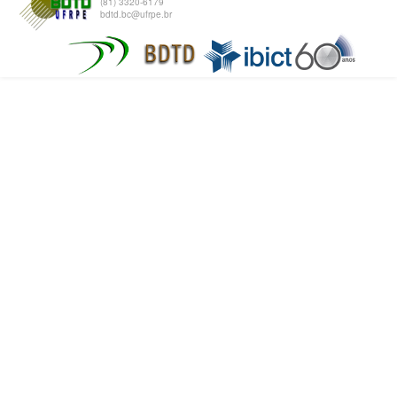
(81) 3320-6179
bdtd.bc@ufrpe.br