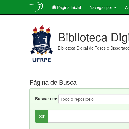
Página inicial
Navegar por
A
Skip
navigation
Biblioteca Dig
Biblioteca Digital de Teses e Dissertaç
Página de Busca
Buscar em:
por