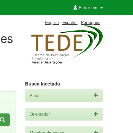
Entrar em:
English
Español
Português
ões
Busca facetada
Autor
Orientador
Membro da banca