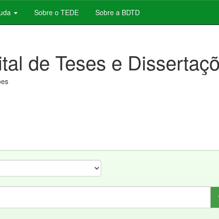
juda
Sobre o TEDE
Sobre a BDTD
ital de Teses e Dissertaç
ões