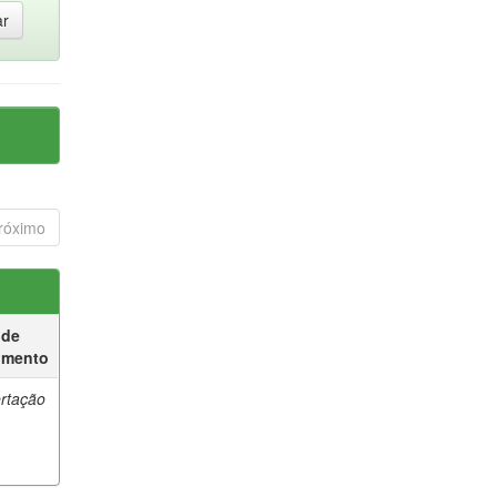
róximo
 de
umento
ertação