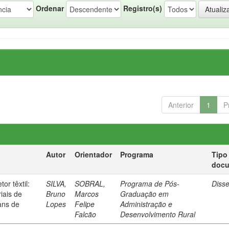
Ordenar
Registro(s)
Anterior
1
P
Autor
Orientador
Programa
Tipo
doc
or têxtil:
SILVA,
SOBRAL,
Programa de Pós-
Diss
iais de
Bruno
Marcos
Graduação em
ans de
Lopes
Felipe
Administração e
Falcão
Desenvolvimento Rural