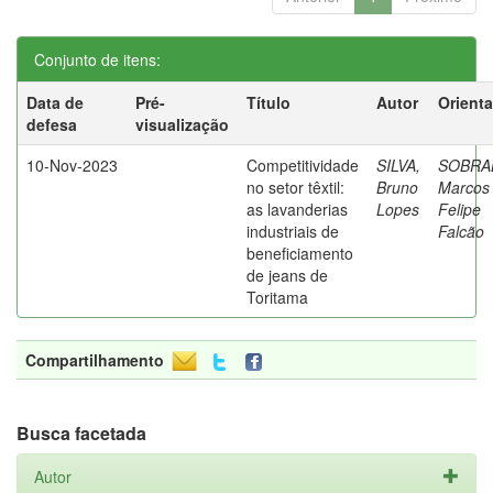
Conjunto de itens:
Data de
Pré-
Título
Autor
Orient
defesa
visualização
10-Nov-2023
Competitividade
SILVA,
SOBRA
no setor têxtil:
Bruno
Marcos
as lavanderias
Lopes
Felipe
industriais de
Falcão
beneficiamento
de jeans de
Toritama
Compartilhamento
Busca facetada
Autor