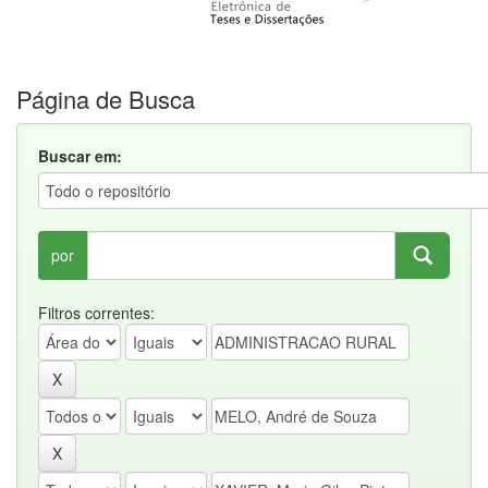
Página de Busca
Buscar em:
por
Filtros correntes: