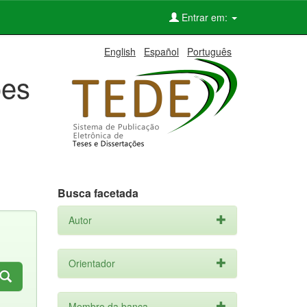
Entrar em:
English
Español
Português
ões
Busca facetada
Autor
Orientador
Membro da banca