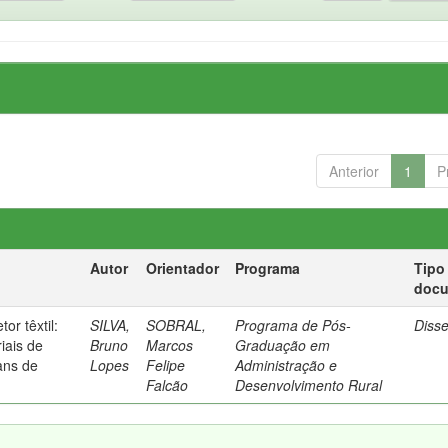
Anterior
1
P
Autor
Orientador
Programa
Tipo
doc
or têxtil:
SILVA,
SOBRAL,
Programa de Pós-
Diss
iais de
Bruno
Marcos
Graduação em
ans de
Lopes
Felipe
Administração e
Falcão
Desenvolvimento Rural