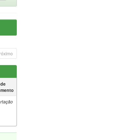
róximo
 de
umento
ertação