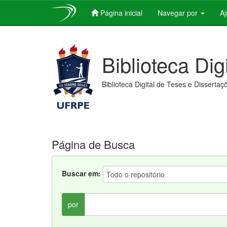
Página inicial
Navegar por
A
Skip
navigation
Biblioteca Dig
Biblioteca Digital de Teses e Dissertaç
Página de Busca
Buscar em:
por