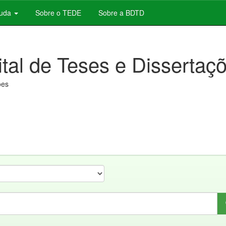
juda
Sobre o TEDE
Sobre a BDTD
ital de Teses e Dissertaç
ões