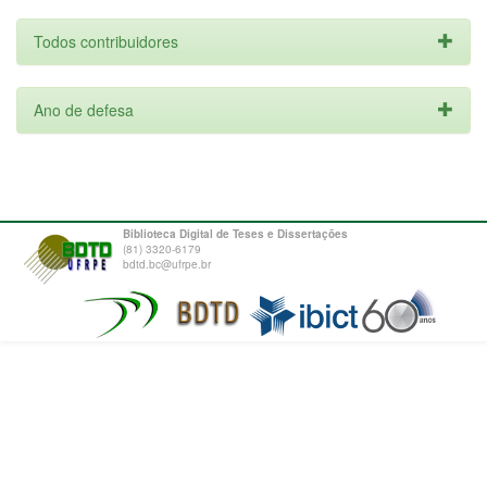
Todos contribuidores
Ano de defesa
Biblioteca Digital de Teses e Dissertações
(81) 3320-6179
bdtd.bc@ufrpe.br