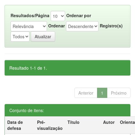
Resultados/Página
Ordenar por
Ordenar
Registro(s)
Resultado 1-1 de 1.
Anterior
1
Próximo
Conjunto de itens:
Data de
Pré-
Título
Autor
Orient
defesa
visualização