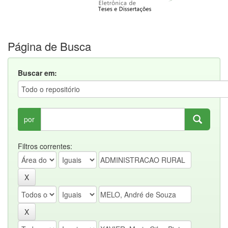
Página de Busca
Buscar em:
por
Filtros correntes: