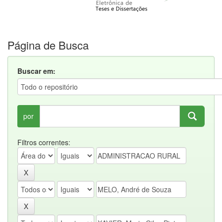
Página de Busca
Buscar em:
por
Filtros correntes: