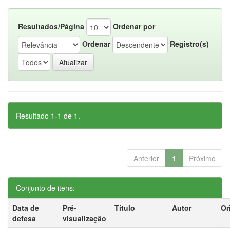
Resultados/Página
Ordenar por
Ordenar
Registro(s)
Resultado 1-1 de 1.
Anterior
1
Próximo
Conjunto de itens:
Data de
Pré-
Título
Autor
Or
defesa
visualização