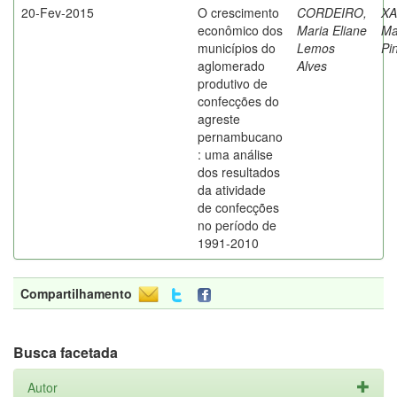
20-Fev-2015
O crescimento
CORDEIRO,
XA
econômico dos
Maria Eliane
Ma
municípios do
Lemos
Pi
aglomerado
Alves
produtivo de
confecções do
agreste
pernambucano
: uma análise
dos resultados
da atividade
de confecções
no período de
1991-2010
Compartilhamento
Busca facetada
Autor