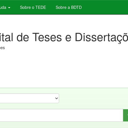
juda
Sobre o TEDE
Sobre a BDTD
ital de Teses e Dissertaç
ões