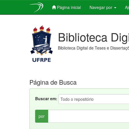
Página inicial
Navegar por
A
Skip
navigation
Biblioteca Dig
Biblioteca Digital de Teses e Dissertaç
Página de Busca
Buscar em:
por