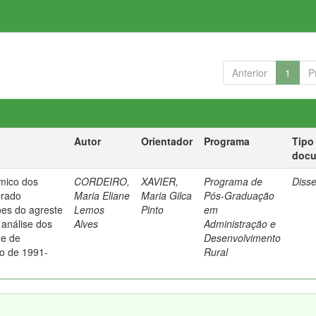
Anterior
1
P
Autor
Orientador
Programa
Tipo
doc
mico dos
CORDEIRO,
XAVIER,
Programa de
Diss
erado
Maria Eliane
Maria Gilca
Pós-Graduação
ões do agreste
Lemos
Pinto
em
análise dos
Alves
Administração e
de de
Desenvolvimento
o de 1991-
Rural