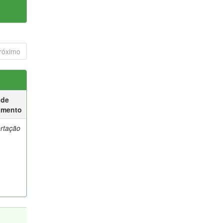
róximo
 de
umento
ertação