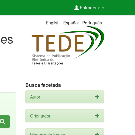
Entrar em:
English
Español
Português
ões
Busca facetada
Autor
Orientador
Membro da banca