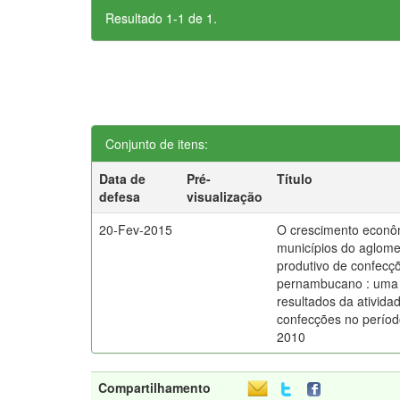
Resultado 1-1 de 1.
Conjunto de itens:
Data de
Pré-
Título
defesa
visualização
20-Fev-2015
O crescimento econô
municípios do aglom
produtivo de confecç
pernambucano : uma 
resultados da ativida
confecções no períod
2010
Compartilhamento