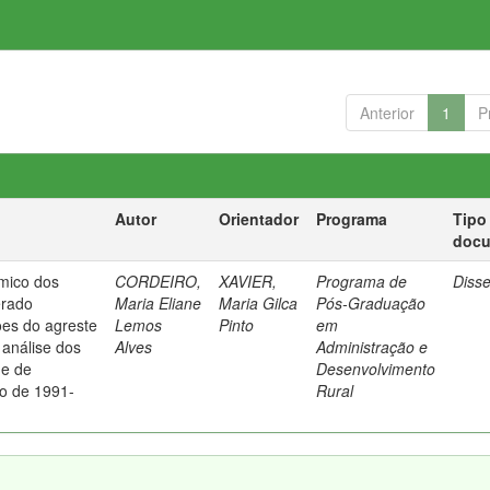
Anterior
1
P
Autor
Orientador
Programa
Tipo
doc
mico dos
CORDEIRO,
XAVIER,
Programa de
Diss
erado
Maria Eliane
Maria Gilca
Pós-Graduação
ões do agreste
Lemos
Pinto
em
análise dos
Alves
Administração e
de de
Desenvolvimento
o de 1991-
Rural