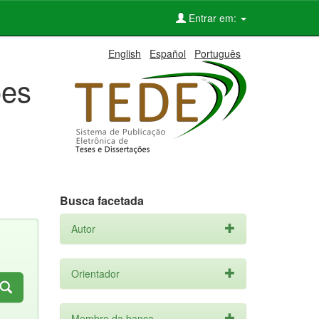
Entrar em:
English
Español
Português
ões
Busca facetada
Autor
Orientador
Membro da banca