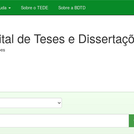
juda
Sobre o TEDE
Sobre a BDTD
ital de Teses e Dissertaç
ões