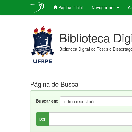
Página inicial
Navegar por
A
Skip
navigation
Biblioteca Dig
Biblioteca Digital de Teses e Dissertaç
Página de Busca
Buscar em:
por