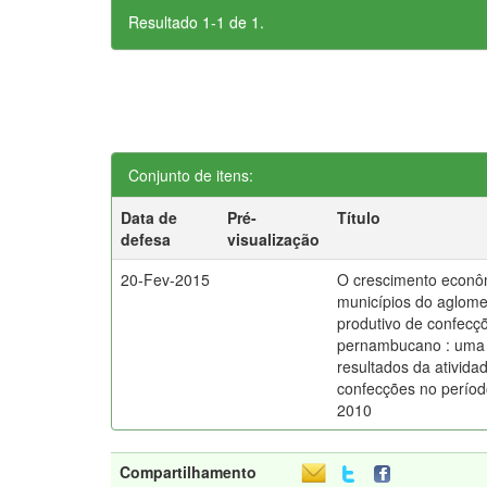
Resultado 1-1 de 1.
Conjunto de itens:
Data de
Pré-
Título
defesa
visualização
20-Fev-2015
O crescimento econô
municípios do aglom
produtivo de confecç
pernambucano : uma 
resultados da ativida
confecções no períod
2010
Compartilhamento