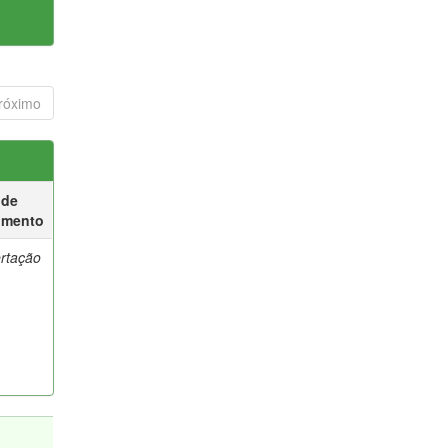
róximo
 de
umento
ertação