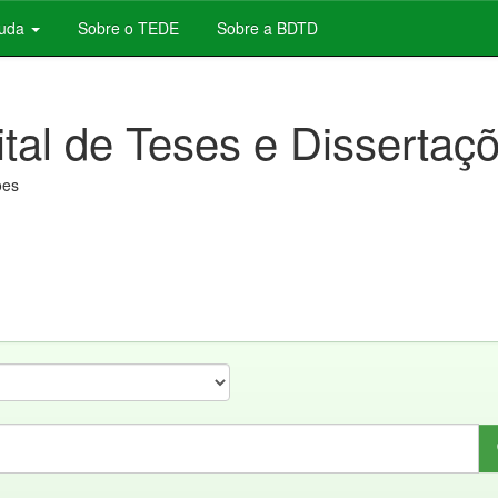
juda
Sobre o TEDE
Sobre a BDTD
ital de Teses e Dissertaç
ões