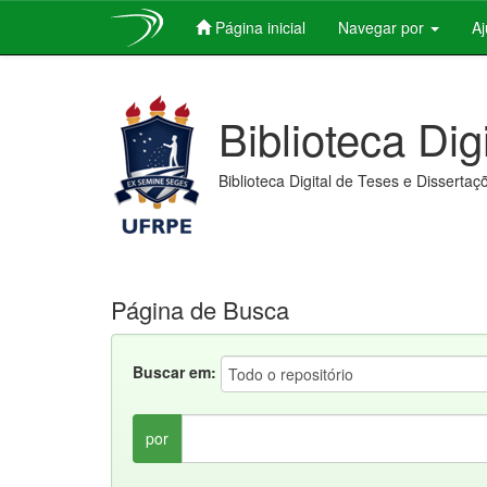
Página inicial
Navegar por
A
Skip
navigation
Biblioteca Dig
Biblioteca Digital de Teses e Dissertaç
Página de Busca
Buscar em:
por