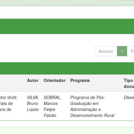
Anterior
1
P
Autor
Orientador
Programa
Tipo
doc
or têxtil:
SILVA,
SOBRAL,
Programa de Pós-
Diss
iais de
Bruno
Marcos
Graduação em
ans de
Lopes
Felipe
Administração e
Falcão
Desenvolvimento Rural