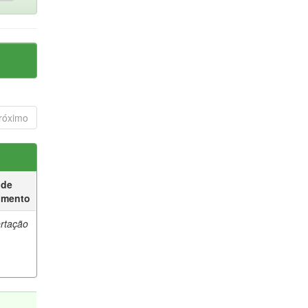
róximo
 de
umento
ertação